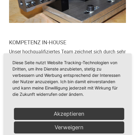
KOMPETENZ IN-HOUSE
Unser hochqualifiziertes Team zeichnet sich durch sehr
hohe Flexibilität und Motivation aus. Nur dadurch sind
Diese Seite nutzt Website Tracking-Technologien von
kundenspezifische Lösungen, welche in enger
Dritten, um ihre Dienste anzubieten, stetig zu
Zusammenarbeit mit unseren Kunden geplant und
verbessern und Werbung entsprechend der Interessen
entwickelt werden, realisierbar.
der Nutzer anzuzeigen. Ich bin damit einverstanden
Wir legen sehr viel Wert darauf, unsere Anlagen
und kann meine Einwilligung jederzeit mit Wirkung für
möglichst komplett in unserem Haus zu fertigen. Dies
die Zukunft widerrufen oder ändern.
führt zu außergewöhnlich kurzen Reaktionszeiten und
zu einer hohen Planungssicherheit.
Akzeptieren
Um unsere hohe Fachkompetenz auch für die Zukunft
zu sichern, bilden wir seit 2014 Azubis für den Bereich
Verweigern
Industriekaufmann/frau, technische Produktdesigner